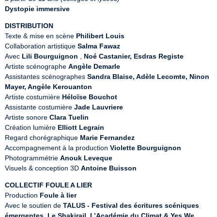
Dystopie immersive
DISTRIBUTION
Texte & mise en scène 
Philibert Louis
Collaboration artistique ‍
Salma Fawaz
Avec ‍
Lili Bourguignon
‍ , 
Noé Castanier,
‍ ‍
Esdras Registe
Artiste scénographe ‍
Angèle Demarle
Assistantes scénographes 
Sandra Blaise, Adèle Lecomte, Ninon 
Mayer, Angèle Kerouanton
Artiste costumière ‍
Héloïse Bouchot
Assistante costumière ‍
Jade Lauvriere
Artiste sonore ‍
Clara Tuelin
Création lumière 
Elliott Legrain
Regard chorégraphique 
Marie Fernandez
Accompagnement à la production 
Violette Bourguignon
Photogrammétrie 
Anouk Leveque
Visuels & conception 3D 
Antoine Buisson
COLLECTIF FOULE A LIER
Production 
Foule à lier
Avec le soutien de 
TALUS - Festival des écritures scéniques 
émergentes, Le Shakirail, L’Académie du Climat & Yes We 